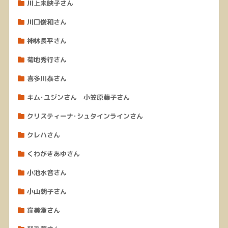
川上未映子さん
川口俊和さん
神林長平さん
菊地秀行さん
喜多川泰さん
キム･ユジンさん 小笠原藤子さん
クリスティーナ･シュタインラインさん
クレハさん
くわがきあゆさん
小池水音さん
小山朝子さん
窪美澄さん