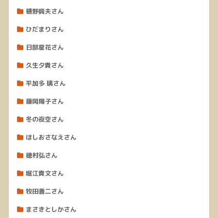
樋野興夫さん
ひだまりさん
日部星花さん
久生夕貴さん
平加多 璃さん
藤岡陽子さん
冬の夜空さん
ほしおさなえさん
穂村弘さん
堀江貴文さん
牧田善二さん
まさきとしかさん