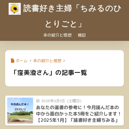
読書好き主婦「ちみるのひ
とりごと」
本の紹介と感想
雑記
ホーム
本の紹介と感想
「窪美澄さん」の記事一覧
2025年2月1日（土曜日）
あなたの選書の参考に！今月読んだ本の
中から面白かった本5冊をご紹介します！
【2025年1月】「読書好き主婦ちみる」