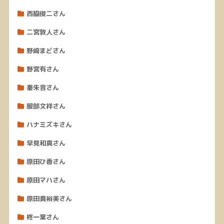
西脇俊二さん
二宮敦人さん
野﨑まどさん
野宮有さん
秦朱音さん
服部文祥さん
ハナミズキさん
早見和真さん
原田ひ香さん
原田マハさん
原田真裕美さん
柊一葉さん