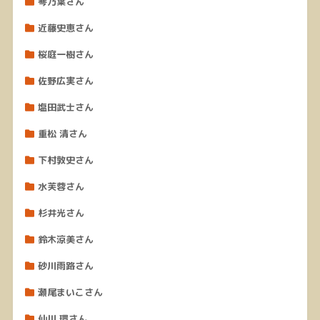
琴乃葉さん
近藤史恵さん
桜庭一樹さん
佐野広実さん
塩田武士さん
重松 清さん
下村敦史さん
水芙蓉さん
杉井光さん
鈴木涼美さん
砂川雨路さん
瀬尾まいこさん
仙川 環さん