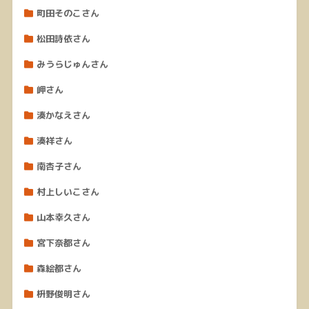
町田そのこさん
松田詩依さん
みうらじゅんさん
岬さん
湊かなえさん
湊祥さん
南杏子さん
村上しいこさん
山本幸久さん
宮下奈都さん
森絵都さん
枡野俊明さん