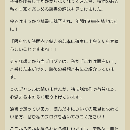
子供が成長し手がかからなくなってきた今、持病のある
私でも家で楽しめる読書の趣味を見つけました。
今ではすっかり読書に魅了され、年間150冊を読むほど
に！
「限られた時間内で魅力的な本に確実に出会えたら素晴
らしいことですよね！」
そんな想いから当ブログでは、私が「これは面白い！」
と感じた本だけを、読後の感想と共にご紹介していま
す。
本のジャンルは問いませんが、特に話題作や有益な本、
心温まる本を多く取り上げています。
選書で迷っている方、読んだ本についての意見を求めて
いる方、ぜひ私のブログを覗いてみてください！
ここから何かを得られたら嬉しいですし、素敵な一冊と