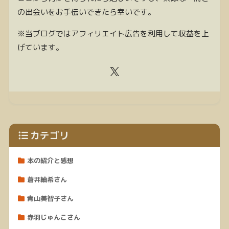
の出会いをお手伝いできたら幸いです。
※当ブログではアフィリエイト広告を利用して収益を上
げています。
カテゴリ
本の紹介と感想
蒼井紬希さん
青山美智子さん
赤羽じゅんこさん