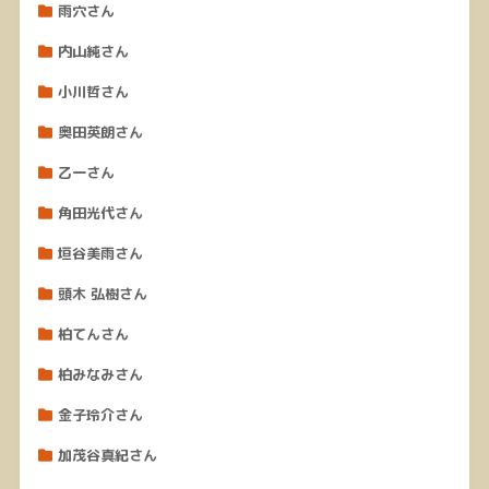
雨穴さん
内山純さん
小川哲さん
奥田英朗さん
乙一さん
角田光代さん
垣谷美雨さん
頭木 弘樹さん
柏てんさん
柏みなみさん
金子玲介さん
加茂谷真紀さん