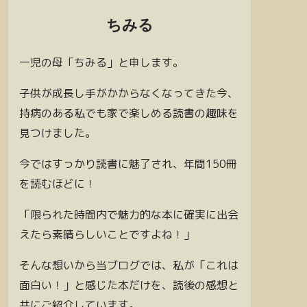
ちみる
一児の母「ちみる」と申します。
子供が成長し手がかからなくなってきた今、
持病のある私でも家で楽しめる読書の趣味を
見つけました。
今ではすっかり読書に魅了され、年間150冊
を読むほどに！
「限られた時間内で魅力的な本に確実に出会
えたら素晴らしいことですよね！」
そんな想いから当ブログでは、私が「これは
面白い！」と感じた本だけを、読後の感想と
共にご紹介しています。