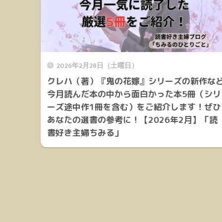
2026年2月28日（土曜日）
クレハ（著）『鬼の花嫁』シリーズの新作な
今月読んだ本の中から面白かった本5冊（シリ
ーズ途中作1冊を含む）をご紹介します！ぜひ
あなたの選書の参考に！【2026年2月】「読
書好き主婦ちみる」