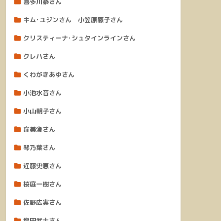
喜多川泰さん
キム･ユジンさん 小笠原藤子さん
クリスティーナ･シュタインラインさん
クレハさん
くわがきあゆさん
小池水音さん
小山朝子さん
窪美澄さん
琴乃葉さん
近藤史恵さん
桜庭一樹さん
佐野広実さん
塩田武士さん