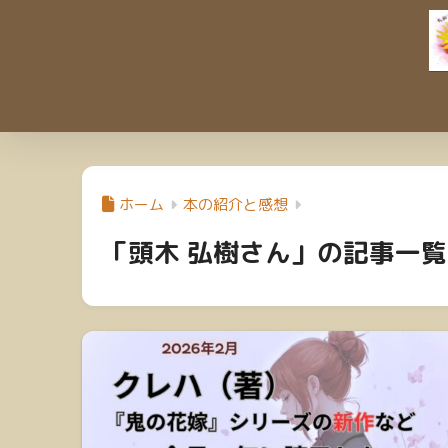
ホーム
本の紹介と感想
「頭木 弘樹さん」の記事一覧