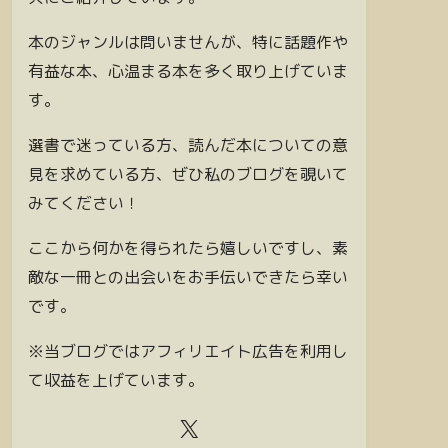
本のジャンルは問いませんが、特に話題作や
有益な本、心温まる本を多く取り上げていま
す。
選書で迷っている方、読んだ本についての意
見を求めている方、ぜひ私のブログを覗いて
みてください！
ここから何かを得られたら嬉しいですし、素
敵な一冊との出会いをお手伝いできたら幸い
です。
※当ブログではアフィリエイト広告を利用し
て収益を上げています。