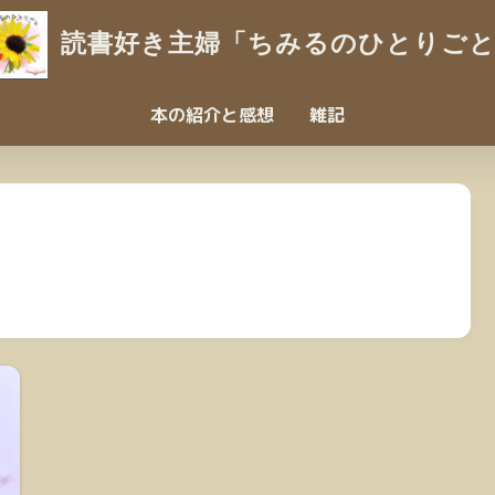
読書好き主婦「ちみるのひとりごと
本の紹介と感想
雑記